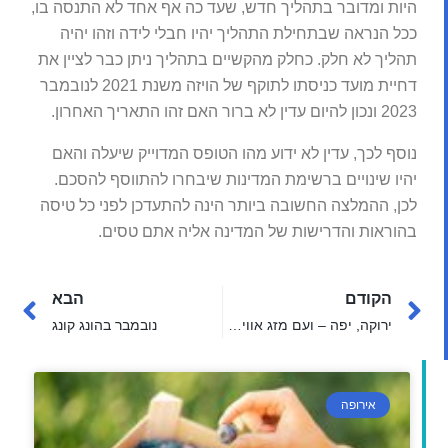
היות ומדובר בתהליך חדש, שעד כה אף אחד לא התנסה בו,
ככל הנראה שבתחילת התהליך יהיו חבלי לידה וזהו יהיה
תהליך לא חלק. כחלק מהקשיים בתהליך ניתן כבר לציין את
דחיית מועד כניסתו לתוקף של הויזה משנת 2021 לנובמבר
2023 ונכון להיום עדין לא ברור האם זהו התאריך האחרון.
נוסף לכך, עדין לא ידוע מהו הטופס המדוייק שיעלה והאם
יהיו שינויים ברשימת המדינות שיבחרו להתווסף להסכם.
לכן, ההמלצה החשובה ביותר הינה להתעדכן לפני כל טיסה
בהוראות והדרישות של המדינה אליה אתם טסים.
הקודם
הבא
ירוקה, יפה – ועם מזג אוויר כמו בארץ: ישראלים אוהבים את פורטוגל, ויש לזה סיבה
נובמבר בהונג קונג
אירופה