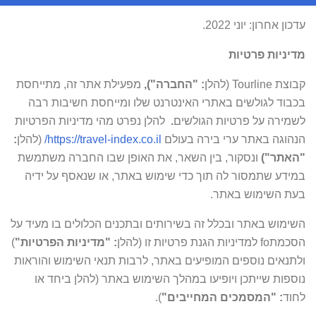
עדכון אחרון: יוני 2022.
מדיניות פרטיות
קבוצת Tourline (להלן
: "החברה"),
מפעילת אתר זה, מתייחסת
בכבוד לגולשים באתרי האינטרנט שלו ומייחסת חשיבות רבה
לשמירה על פרטיות הגולשים
.
להלן נפרט מהי מדיניות הפרטיות
הנהוגה באתר ערי בירה בעולם
https://travel-index.co.il/
(להלן
:
"האתר")
ונסקור, בין השאר, את האופן שבו החברה משתמשת
במידע שתמסור לה תוך כדי שימוש באתר, או שנאסף על ידיה
בעת השימוש באתר.
השימוש באתר ובכלל זה בשירותים ובתכנים הכלולים בו מעיד על
הסכמתfo למדיניות הגנת פרטיות זו (להלן
: "מדיניות הפרטיות"
)
ולתנאים נוספים המופיעים באתר, לרבות תנאי השימוש והוראות
נוספות שייתכן ויופיעו במהלך השימוש באתר (להלן ביחד או
לחוד
: "המסמכים המחייבים"
).