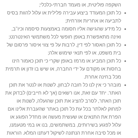
השקפה פוליטית, או מעמד חברתי-כלכלי;
כל תוכן המעודד ביצוע עבירה פלילית או עלול להוות בסיס
לתביעה או אחריות אזרחית;
כל מידע שהגישה אליו חסומה באמצעות סיסמה וכיו"ב,
ואינה מתאפשרת באופן חופשי לכל משתמשי האינטרנט;
כל תוכן האסור לפי דין, לרבות על פי צווי איסור פרסום של
בית משפט, או לפי תנאי שימוש אלה;
כל תוכן המביע או מרמז באופן שקרי כי תוכן כאמור הינו
בחסות או מקודם על ידי החברה, או שיש בו זדון או תרמית
מכל בחינה אחרת.
מובהר כי אין לנו כל חובה לבחון, לשנות או לנטר את תוכן
האתר. יחד עם זאת, אנו רשאים (אך לא חייבים) לבדוק את
תוכן האתר, לסרב להציג את תוכן שהועלה, לשנות או
למחוק לאלתר בכל עת כל תוכן באתר שהעברת אלינו אם
הפרת את התנאים או שעשית מעשה או מחדל הפוגע או
עלול לפגוע בשירותים, במשתמשים, בנו או במי מטעמנו,
או מכל סיבה אחרת הנתונה לשיקול דעתנו המלא. הוראות