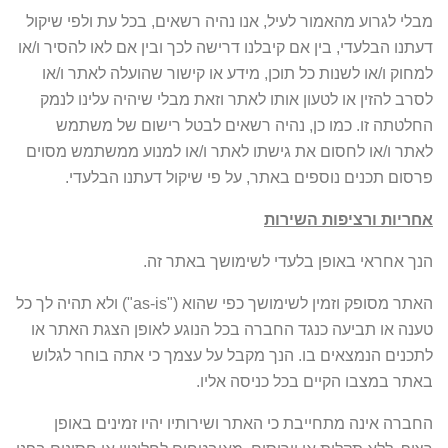
מבלי לגרוע מהאמור לעיל, אנו נהיה רשאים, בכל עת ולפי שיקול
דעתנו הבלעדי, בין אם קיבלנו דרישה לכך ובין אם לאו להסיר ו/או
למחוק ו/או לשנות כל תוכן, מידע או קישור שהועלה לאתר ו/או
לסרב להזין או לטעון אותו לאתר וזאת מבלי שיהיה עלינו לנמק
החלטתה זו. כמו כן, נהיה רשאים לבטל רישום של משתמש
לאתר ו/או לחסום את גישתו לאתר ו/או למנוע ממשתמש מסוים
פרסום תכנים נוספים באתר, על פי שיקול דעתנו הבלעדי.
אחריות ורציפות השירות
הנך אחראי באופן בלעדי לשימושך באתר זה.
האתר מסופק וזמין לשימושך כפי שהוא ("as-is") ולא תהיה לך כל
טענה או תביעה כנגד החברה בכל הנוגע לאופן הצגת האתר או
לתכנים הנמצאים בו. הנך מקבל על עצמך כי אתה בוחר לגלוש
באתר במצבו הקיים בכל כניסה אליו.
החברה אינה מתחייבת כי האתר ושירותיו יהיו זמינים באופן