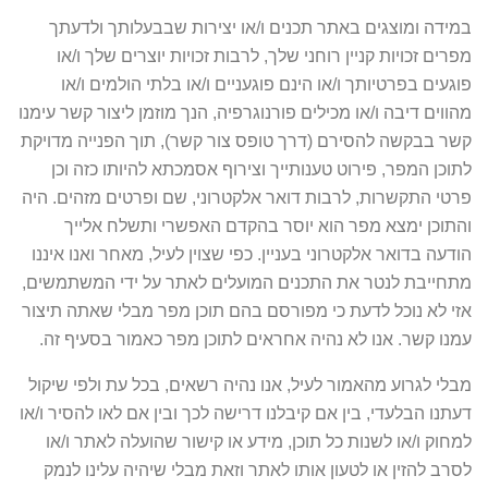
במידה ומוצגים באתר תכנים ו/או יצירות שבבעלותך ולדעתך
מפרים זכויות קניין רוחני שלך, לרבות זכויות יוצרים שלך ו/או
פוגעים בפרטיותך ו/או הינם פוגעניים ו/או בלתי הולמים ו/או
מהווים דיבה ו/או מכילים פורנוגרפיה, הנך מוזמן ליצור קשר עימנו
קשר בבקשה להסירם (דרך טופס צור קשר), תוך הפנייה מדויקת
לתוכן המפר, פירוט טענותייך וצירוף אסמכתא להיותו כזה וכן
פרטי התקשרות, לרבות דואר אלקטרוני, שם ופרטים מזהים. היה
והתוכן ימצא מפר הוא יוסר בהקדם האפשרי ותשלח אלייך
הודעה בדואר אלקטרוני בעניין. כפי שצוין לעיל, מאחר ואנו איננו
מתחייבת לנטר את התכנים המועלים לאתר על ידי המשתמשים,
אזי לא נוכל לדעת כי מפורסם בהם תוכן מפר מבלי שאתה תיצור
עמנו קשר. אנו לא נהיה אחראים לתוכן מפר כאמור בסעיף זה.
מבלי לגרוע מהאמור לעיל, אנו נהיה רשאים, בכל עת ולפי שיקול
דעתנו הבלעדי, בין אם קיבלנו דרישה לכך ובין אם לאו להסיר ו/או
למחוק ו/או לשנות כל תוכן, מידע או קישור שהועלה לאתר ו/או
לסרב להזין או לטעון אותו לאתר וזאת מבלי שיהיה עלינו לנמק