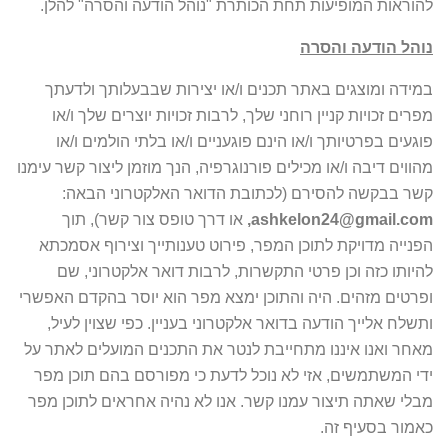
להוראות המופיעות תחת הכותרת "נוהל הודעה והסרה" להלן.
נוהל הודעה והסרה
במידה ומוצגים באתר תכנים ו/או יצירות שבבעלותך ולדעתך
מפרים זכויות קניין רוחני שלך, לרבות זכויות יוצרים שלך ו/או
פוגעים בפרטיותך ו/או הינם פוגעניים ו/או בלתי הולמים ו/או
מהווים דיבה ו/או מכילים פורנוגרפיה, הנך מוזמן ליצור קשר עימנו
קשר בבקשה להסירם (לכתובת הדואר האלקטרוני הבאה:
ashkelon24@gmail.com
,
או דרך טופס צור קשר), תוך
הפנייה מדויקת לתוכן המפר, פירוט טענותייך וצירוף אסמכתא
להיותו כזה וכן פרטי התקשרות, לרבות דואר אלקטרוני, שם
ופרטים מזהים. היה והתוכן ימצא מפר הוא יוסר בהקדם האפשרי
ותשלח אלייך הודעה בדואר אלקטרוני בעניין. כפי שצוין לעיל,
מאחר ואנו איננו מתחייבת לנטר את התכנים המועלים לאתר על
ידי המשתמשים, אזי לא נוכל לדעת כי מפורסם בהם תוכן מפר
מבלי שאתה תיצור עמנו קשר. אנו לא נהיה אחראים לתוכן מפר
כאמור בסעיף זה.