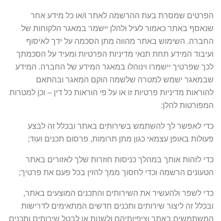
הפרטים שמסרת בעת ההרשמה לאתר ו/או כל מידע אחר
שנאסף באתר כאמור לעיל ולהלן יישמר במאגר הלקוחות של
החברה. השימוש באתר מהווה מתן הסכמה על ידך לאיסוף
ועיבוד המידע תחת תנאי מדיניות הפרטיות ומעיד על הסכמתך
לכך שפרטיך יישמרו וינוהלו במאגר המידע של החברה. המידע
שבמאגר ישמש למטרה שלשמה הוקם המאגר ובהתאם
להוראות מדיניות פרטיות זו או על פי הוראות כל דין – וכן למטרות
המפורטות להלן:
כדי לאפשר לך להשתמש בשירותים באתר ובכלל זה לבצע
פעולות באופן עצמאי כגון מתן תרומות, פרסום תכנים ועוד;
כדי לזהות אותך במהלך כניסות חוזרות שלך לאזורים באתר
הטעונים הרשמה וכדי לחסוך ממך להזין בכל פעם את פרטיך;
כדי לשפר ולהעשיר את השירותים והתכנים המוצעים באתר,
ובכלל זה ליצור שירותים ותכנים חדשים המתאימים לדרישות
המשתמשים באתר וציפיותיהם ולשנות או לבטל שירותים ותכנים