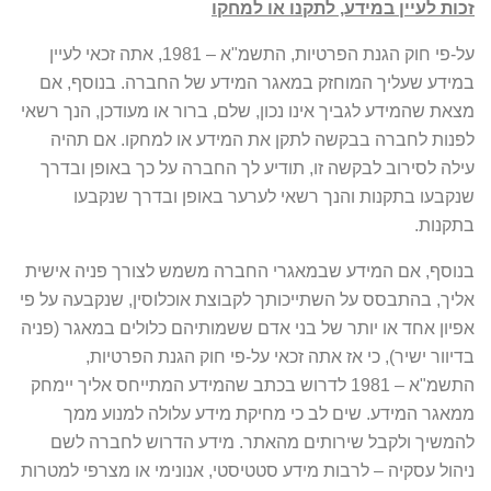
זכות לעיין במידע, לתקנו או למחקו
על-פי חוק הגנת הפרטיות, התשמ"א – 1981, אתה זכאי לעיין
במידע שעליך המוחזק במאגר המידע של החברה. בנוסף, אם
מצאת שהמידע לגביך אינו נכון, שלם, ברור או מעודכן, הנך רשאי
לפנות לחברה בבקשה לתקן את המידע או למחקו. אם תהיה
עילה לסירוב לבקשה זו, תודיע לך החברה על כך באופן ובדרך
שנקבעו בתקנות והנך רשאי לערער באופן ובדרך שנקבעו
בתקנות.
בנוסף, אם המידע שבמאגרי החברה משמש לצורך פניה אישית
אליך, בהתבסס על השתייכותך לקבוצת אוכלוסין, שנקבעה על פי
אפיון אחד או יותר של בני אדם ששמותיהם כלולים במאגר (פניה
בדיוור ישיר), כי אז אתה זכאי על-פי חוק הגנת הפרטיות,
התשמ"א – 1981 לדרוש בכתב שהמידע המתייחס אליך יימחק
ממאגר המידע. שים לב כי מחיקת מידע עלולה למנוע ממך
להמשיך ולקבל שירותים מהאתר. מידע הדרוש לחברה לשם
ניהול עסקיה – לרבות מידע סטטיסטי, אנונימי או מצרפי למטרות