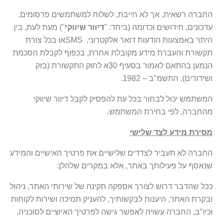
החברה רשאית, אך לא חייבת, לשלוח למשתמשים פרסומים,
עדכונים, חידושים וכדומה (ביחד: "
דיוור שיווקי
") מעת לעת, בין
היתר באמצעות הודעות דואר אלקטרוני, SMSאו בכל צורת
תקשורת והעברת מידע מקובלת אחרת, בכפוף לקבלת הסכמת
הנמען בהתאם לאמור בסעיף 30א לחוק התקשורת (בזק
ושידורים), התשמ"ב – 1982.
המשתמש יכול לבחור בכל עת להפסיק לקבל דיוור שיווקי
מהחברה, לפי בחירת המשתמש.
מסירת מידע לצד שלישי
החברה לא תעביר לצדדים שלישיים את פרטיך האישיים והמידע
שנאסף על פעילותך באתר, אלא במקרים שלהלן:
ככל שהדבר דרוש לצורך אספקה תקינה של שירותי האתר, ניהול
ובקרת האתר, היענות לבקשותיך, להעניק תמיכה ושירות לקוחות
וכיו"ב, החברה עשויה לאפשר גישה לפרטיך האישיים לסוכניה,