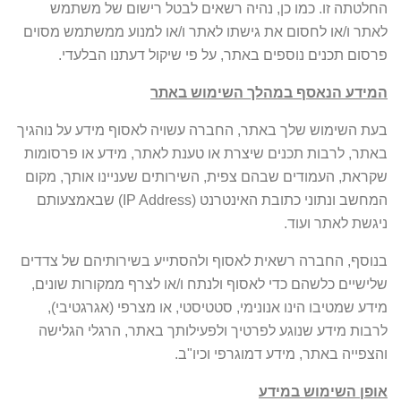
החלטתה זו. כמו כן, נהיה רשאים לבטל רישום של משתמש
לאתר ו/או לחסום את גישתו לאתר ו/או למנוע ממשתמש מסוים
פרסום תכנים נוספים באתר, על פי שיקול דעתנו הבלעדי.
המידע הנאסף במהלך השימוש באתר
בעת השימוש שלך באתר, החברה עשויה לאסוף מידע על נוהגיך
באתר, לרבות תכנים שיצרת או טענת לאתר, מידע או פרסומות
שקראת, העמודים שבהם צפית, השירותים שעניינו אותך, מקום
המחשב ונתוני כתובת האינטרנט (IP Address) שבאמצעותם
ניגשת לאתר ועוד.
בנוסף, החברה רשאית לאסוף ולהסתייע בשירותיהם של צדדים
שלישיים כלשהם כדי לאסוף ולנתח ו/או לצרף ממקורות שונים,
מידע שמטיבו הינו אנונימי, סטטיסטי, או מצרפי (אגרגטיבי),
לרבות מידע שנוגע לפרטיך ולפעילותך באתר, הרגלי הגלישה
והצפייה באתר, מידע דמוגרפי וכיו"ב.
אופן השימוש במידע