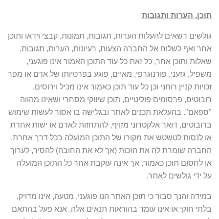
תוכן, הערות ותגובות
גולשים רשאים להעלות הערות, תגובות, תמונות, קבצי וידאו ותוכן
אחר ואף לשלוח אל החברה הצעות, רעיונות, הערות, תגובות,
שאלות ותוכן אחר, כל זאת כל עוד התוכן האמור אינו פוגעני,
משפיל, גזעני, פורנוגרפי, מאיים, פוגע בפרטיותו של אדם או מפר
זכויות קניין רוחני וכן כל עוד תוכן כאמור אינו מכיל וירוסים,
רובוטים, פרסומים פוליטיים, תוכן שיווקי מסחרי ושאינו מהווה
"ספאם". בהעלאת תכנים לאתר ובגלישה בו אסור לעשות שימוש
ברובוטים, דואר אלקטרוני מזויף, להתחזות לאדם או ישות אחרת
או לנסות לטשטש את מקורו של התוכן המועלה בכל דרך אחרת.
החברה שומרת לה את הזכות (אך לא את החובה) להסיר, לערוך
או לחסום תוכן כאמור, אך אינה עוקבת אחר כל התוכן המועלה
על ידי גולשים לאתר.
במידה והנך סבור כי תוכן האתר הנו פוגעני, מטעה, אינו מדויק,
בלתי חוקי או אינו עומד בהוראות תנאים אלה, אנא פעל בהתאם