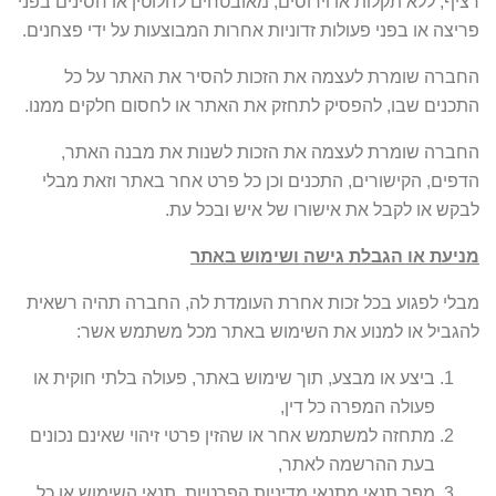
רציף, ללא תקלות או וירוסים, מאובטחים לחלוטין או חסינים בפני
פריצה או בפני פעולות זדוניות אחרות המבוצעות על ידי פצחנים.
החברה שומרת לעצמה את הזכות להסיר את האתר על כל
התכנים שבו, להפסיק לתחזק את האתר או לחסום חלקים ממנו.
החברה שומרת לעצמה את הזכות לשנות את מבנה האתר,
הדפים, הקישורים, התכנים וכן כל פרט אחר באתר וזאת מבלי
לבקש או לקבל את אישורו של איש ובכל עת.
מניעת או הגבלת גישה ושימוש באתר
מבלי לפגוע בכל זכות אחרת העומדת לה, החברה תהיה רשאית
להגביל או למנוע את השימוש באתר מכל משתמש אשר:
ביצע או מבצע, תוך שימוש באתר, פעולה בלתי חוקית או
פעולה המפרה כל דין,
מתחזה למשתמש אחר או שהזין פרטי זיהוי שאינם נכונים
בעת ההרשמה לאתר,
מפר תנאי מתנאי מדיניות הפרטיות, תנאי השימוש או כל