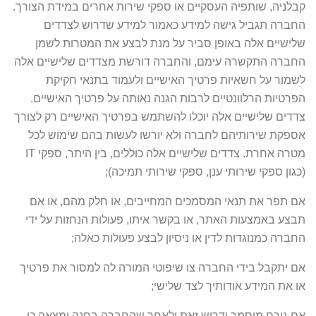
קבלניה, שותפיה העסקיים או ספקי שירות אחרים במידת הצורך.
החברה תגביל גישה למידע כאמור למידע שדרוש לצדדים
שלישיים אלה באופן סביר על מנת לבצע את המטרות לשמן
החברה התקשרה עימם, והחברה דורשת מצדדים שלישיים אלה
לשמור על חשאיות פרטיך האישיים ולעמוד בתנאי חקיקת
הפרטיות הרלוונטיים לרבות הגנה נאותה על פרטיך האישיים.
צדדים שלישיים אלה יוכלו להשתמש בפרטיך האישיים רק לצורך
אספקת שירותיהם לחברה ולא יורשו לעשות בהם שימוש לכל
מטרה אחרת. צדדים שלישיים אלה כוללים, בין היתר, ספקי IT
(כגון ספקי שירותי ענן, ספקי שירותי תמיכה);
אם תפר את תנאי המסמכים המחייבים, או חלק מהם, או אם
תבצע באמצעות האתר, או בקשר איתו, פעולות הנחזות על ידי
החברה כמנוגדות לדין או ניסיון לבצע פעולות כאלה;
אם יתקבל בידי החברה צו שיפוטי המורה לה למסור את פרטיך
או את המידע אודותיך לצד שלישי;
אם גורם מוסמך ידרוש זאת ולאחר שהחברה בחנה ומצאה כי