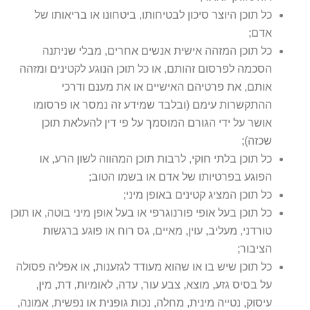
כל תוכן היוצר סיכון לבטיחותו, ביטחונו או בריאותו של
אדם;
כל תוכן המזהה אישית אנשים אחרים, מבלי שניתנה
הסכמה לפרסום זהותם, או כל תוכן הנוגע לקטינים ומזהה
אותם, את פרטיהם האישיים או את מענם ודרכי
ההתקשרות עימם (ובלבד שמידע זה נמסר או פרסומו
אושר על ידי הגורם המוסמך על פי דין להעלאת תוכן
שכזה);
כל תוכן בלתי חוקי, לרבות תוכן המהווה לשון הרע, או
הפוגע בפרטיותו של אדם או בשמו הטוב;
כל תוכן המציג קטינים באופן מיני;
כל תוכן בעל אופי פורנוגרפי או בעל אופן מיני בוטה, או תוכן
טורדני, מעליב, עוין, מאיים, גס רוח או פוגע ברגשות
הציבור;
כל תוכן שיש בו או שהוא מעודד לגזענות, או אפליה פסולה
על בסיס גזע, מוצא, צבע עור, עדה, לאומיות, דת, מין,
עיסוק, נטייה מינית, מחלה, נכות גופנית או נפשית, אמונה,