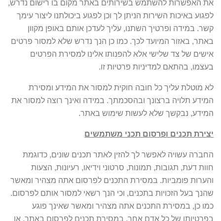
את האפשרות להשתמש בשירותים באתר מקום בו רישום נדרש,
לפגוע באיכות השירות הניתן לך וכן לפגוע ביכולתנו ליצור עימך
קשר. במידה ופרטיך השתנו, עליך לעדכן אותם באופן מקוון
באתר, באזור המיועד לכך. כמו כן הנך נדרש שלא למסור פרטים
אישים של צד שלישי אלא להפנותו אלינו למסירת הפרטים
בעצמו, בהתאם למדיניות פרטיות זו.
לא מוטלת עליך כל חובה חוקית למסור את המידע ומסירת
המידע תלויה ברצונך ובהסכמתך. במידה ואינך רוצה למסור את
המידע, נבקשך שלא לעשות שימוש באתר.
יצירת תכנים ופרסום תכני משתמשים
החברה עשויה לאפשר לך להזין לאתר תכנים שונים, כדוגמת
חוות דעת, תגובות, תמונות, סרטוני וידיאו, רעיונות, הצעות
והערות פומביות. במסירת התכנים לפרסום אתה מצהיר ומאשר
שהנך בעל הזכויות בתכנים, וכי הנך רשאי למסור אותם לפרסום.
כמו כן, במסירת התכנים אתה מצהיר ומאשר שאינך פוגע
בפרטיותו של כל אדם אחר. במסירת תכנים לפרסום באתר, או