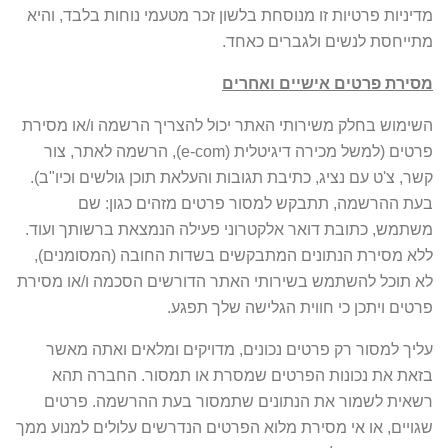
מדיניות פרטיות זו מנוסחת בלשון זכר מטעמי נוחות בלבד, והיא
מתייחסת לנשים ולגברים כאחד.
מסירת פרטים אישיים ואחרים
השימוש בחלק משירותי האתר יכול להצריך הרשמה ו/או מסירת
פרטים (למשל מכירה דיגיטלית (e-com), הרשמה לאתר, צור
קשר, צ'ט עם נציג, כתיבת תגובות והעלאת תוכן גולשים וכיו"ב).
בעת ההרשמה, תתבקש למסור פרטים מזהים כגון: שם
משתמש, כתובת דואר אלקטרוני פעילה הנמצאת ברשותך ועוד.
ללא מסירת הנתונים המתבקשים בשדות החובה (המסומנים),
לא תוכל להשתמש בשירותי האתר הדורשים הסכמה ו/או מסירת
פרטים ויתכן כי חווית הגלישה שלך תפגע.
עליך למסור רק פרטים נכונים, מדויקים ומלאים ואתה מאשר
בזאת את נכונות הפרטים שמסרת או תמסור. החברה תהא
רשאית לשמור את הנתונים שתמסור בעת ההרשמה. פרטים
שגויים, או אי מסירת מלוא הפרטים הנדרשים עלולים למנוע ממך