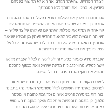
ולצורך הפרויקט שהאתר מקדם, אך היא לא תחשוף בפניהם
ביודעין, או במכוון את זהותך ללא הסכמתך;
אם החברה תארגן את פעילותה או את פעילות האתר במסגרת
אחרת וכן במקרה שתשנה את המבנה המשפטי או תתמזג עם
גוף אחר או תמזג את פעילות האתר עם פעילותו של צד שלישי –
היא תהיה זכאית להעביר לתאגיד החדש העתק מן המידע שנאגר
אודותיך במאגר המידע של החברה ובלבד שתאגיד זה יקבל על
עצמו כלפיך את הוראות מדיניות פרטיות זו.
העברת מידע כאמור בסעיף זה לעיל עשויה לכלול העברה אל או
גישה למידע מחוץ לגבולות מדינת ישראל וזאת בכפוף להסכם
המחיל את חוקי הגנת הפרטיות הרלוונטיים.
למעט במקומות בהם תינתן הודעה אחרת, התכנים שתמסור
לפרסום באתר יהיו חשופים לכלל משתמשי האתר. נהג בתבונה
ובזהירות במסירת פרטים אישיים (כדוגמת כתובת או מספר
טלפון) וכן בתגובות ובפניות שיתקבלו אצלך בעקבות השימוש
באתר או פרסום איזה מפרטיך. זכור: עליך לנהוג במסירת