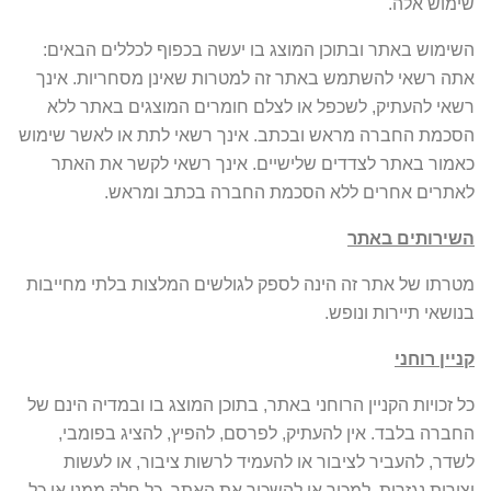
שימוש אלה.
השימוש באתר ובתוכן המוצג בו יעשה בכפוף לכללים הבאים:
אתה רשאי להשתמש באתר זה למטרות שאינן מסחריות. אינך
רשאי להעתיק, לשכפל או לצלם חומרים המוצגים באתר ללא
הסכמת החברה מראש ובכתב. אינך רשאי לתת או לאשר שימוש
כאמור באתר לצדדים שלישיים. אינך רשאי לקשר את האתר
לאתרים אחרים ללא הסכמת החברה בכתב ומראש.
השירותים באתר
מטרתו של אתר זה הינה לספק לגולשים המלצות בלתי מחייבות
בנושאי תיירות ונופש.
קניין רוחני
כל זכויות הקניין הרוחני באתר, בתוכן המוצג בו ובמדיה הינם של
החברה בלבד. אין להעתיק, לפרסם, להפיץ, להציג בפומבי,
לשדר, להעביר לציבור או להעמיד לרשות ציבור, או לעשות
יצירות נגזרות, למכור או להשכיר את האתר, כל חלק ממנו או כל