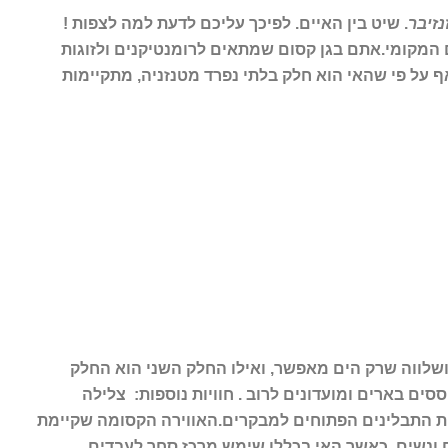
נזיבר
. שיט בין האיים.
לפיכך עליכם לדעת למה לצפות !
 המקומי.
אתם בגן קסום שמתאים לרומנטיקנים ולזוגות
ף על פי שהאי הוא חלק בלתי נפרד מטנזניה, מתקיימות
ושלווה שרק הים מאפשר, ואילו החלק השני הוא החלק
ר, חיי לילה תוססים בארים ומועדונים לרוב . חוויות נוספות: צלילה
ות התבלינים הפתוחים למבקרים.
האווירה הקסומה שקיימת
ברים, ילדים ונשים, כאשר האי בכללו שימש מרכז סחר לעבדים