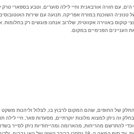
הים, עם חוויה אורבאנית וחיי לילה סוערים. וטבע בספארי טרק
ז
ל טנזניה השוכנת במזרח אפריקה. תנועה עם שירות האוטובוסים
י קוקוס באווירה אקזוטית, שלרוב אנחנו פוגשים רק בחלומות.
א
ת העניינים הפנימיים במקום.
החלק של החופים, שהם המקום לרבוץ בו, לצלול וליהנות משקט 
 (Stone Town). כמו בכל עיר, גם בחלק זה ניתן למצוא מלונות יוקרתיים, מסעדות פא
, וכדי להתרשם מהריחות, מהארומה ומהייחודיות ניתן לסייר בשד
ות.
עד סוף המאה ה- 19 נסחרו בכיכר השוק של האי ג