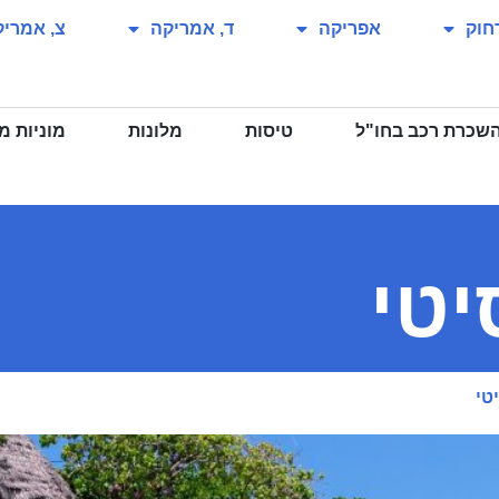
חוק
אפריקה
ד, אמריקה
צ, אמריק
שכרת רכב בחו"ל
טיסות
מלונות
מוניות 
יטי
טי