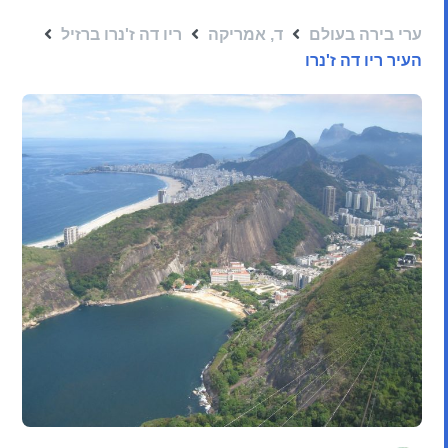
ערי בירה בעולם
ד, אמריקה
ריו דה ז'נרו ברזיל
העיר ריו דה ז'נרו