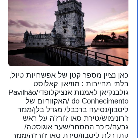
כאן נציין מספר קטן של אפשרויות טיול,
בלתי מחייבות : מוזיאון קאלוסט
גולבנקיאן לאמנות אנציקלופדי/Pavilhão
do Conhecimento /האקווריום של
ליסבון/נסיעה ברכבל/ מגדל בלן/מנזר
ז'רונימוש/טירת סאו ז'ורז'ה על ראש
גבעה/כיכר המסחר/שער אוגוסטה/
קתדרלת ליסבון/טירת סאו ז'ורז'ה/מנזר