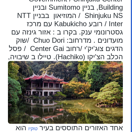
Building, בניין Sumitomo ובניין
Shinjuku NS / המוזיאון בבניין NTT
Inter / רובע Kabukicho עם מרכז
גסטרונומי ענק. בקרו ב : אזור גינזה עם
מועדונים . מדרחוב: Chuo Dori /שוק
הדגים צוג'יק'י /רחוב Center Gai / פסל
הכלב הצ'יקו (Hachiko). טיילו ב שיבויה,
אחד האזורים התוססים בעיר
הוא
טוקיו