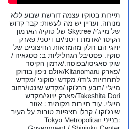
תיירות בטוקיו עצמה דורשת שבוע ללא
מנוחה, ועדיין יש מה לעשות: קבר קדוש
של מייג'י/ Skytree של טוקיו/ הארמון
הקיסרי/אדמת דיסני/ים דיסני/ פארק
יויוגי הם חלק מהמראות החיצוניים של
טוקיו. פסטיבל הגחליליות ב: סטגאיה /
שוק סאגיסו/בפוסה./ארמון הקיסר
/פארק Kitanomaru/אולם ניפון בודוקן
לתחרויות ג'ודו/ מקדש יסוקוני /מקדש
מייג'י /רובע הרג'וקו /מקדש שינטו/רחוב
Takeshita Dori/פארק יויוגי/מקדש
מייג'י. עוד תיירות מקומית : אזור
שינג'וקו / קבלו תצפיות טובות על העיר
:בנייני Tokyo Metropolitan
Government / Shinjuku Center