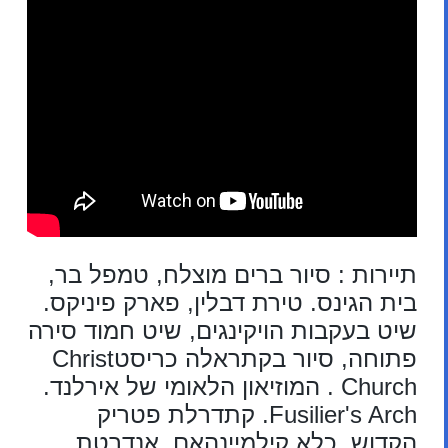
תיירות : סיור ברים מוצלח, טמפל בר,
בית הגינס. טירת דבלין, פארק פיניקס.
שיט בעקבות הויקינגים, שיט חמוד סירה
פתוחה, סיור בקתראלה כריסטChrist
Church . המוזיאון הלאומי של אירלנד.
Fusilier's Arch. קתדרלת פטריק
הקדוש. כלא קילמיינהאם .אנדרטת