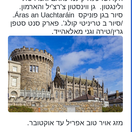
ולינגטון. גן ווינסטון צ'רצ'יל והארמון.
סיור בגן פוניקס Áras an Uachtaráin.
/סיור ב טריניטי קולג'. פארק סנט סטפן
גרין/טירה וגני מאלאהייד.
מזג אויר טוב אפריל עד אוקטובר.