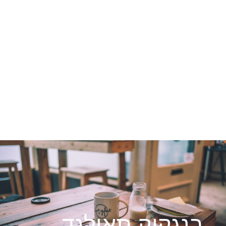
בנגקוק תאילנד