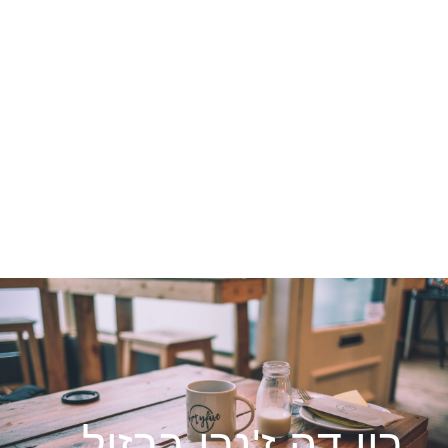
ריו דה ז'נרו ברזיל