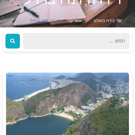
ערי בירה בעולם
ד, אמריקה
ריו דה ז'נרו ברזיל