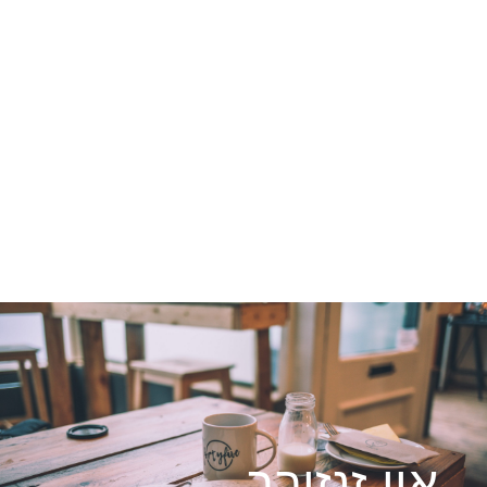
איי זנזיבר